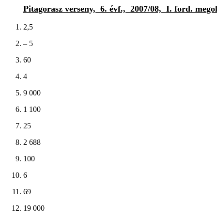
Pitagorasz verseny, 6. évf., 2007/08, I. ford. mego
2,5
– 5
60
4
9 000
1 100
25
2 688
100
6
69
19 000