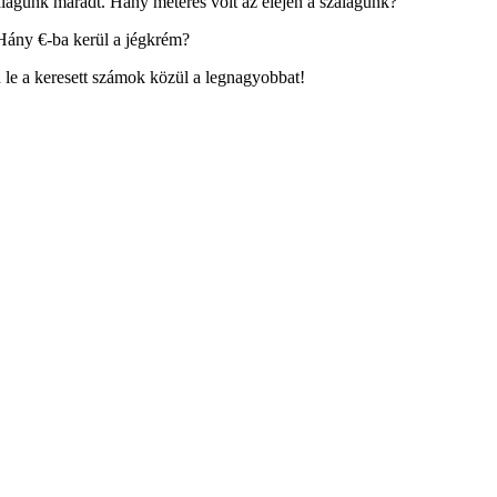
lagunk maradt. Hány méteres volt az elején a szalagunk?
 Hány €-ba kerül a jégkrém?
 le a keresett számok közül a legnagyobbat!