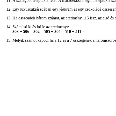
A szalagból letéptük a felét. A maradékból megint letéptük a sz
Egy luxuscukrászdában egy jégkrém és egy csokoládé összese
Ha összeadok három számot, az eredmény 115 lesz, az első és 
Számítsd ki és írd le az eredményt:
303 + 506 – 302 – 505 + 304 – 510 + 511 =
Melyik számot kapod, ha a 12 és a 7 összegének a háromszoro