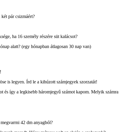
 két pár csizmáért?
sége, ha 16 személy részére süt kalácsot?
 hónap alatt? (egy hónapban átlagosan 30 nap van)
!
se is legyen. Írd le a kihúzott számjegyek szorzatát!
ot és így a legkisebb háromjegyű számot kapom. Melyik számra
 megvarrni 42
dm anyagból?