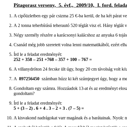
Pitagorasz verseny, 5. évf., 2009/10, I. ford. felada
A cipőüzletben egy pár csizma 25
€-ba kerül, de ha két párat 
A 2 tonna teherbírású teherautó 520 téglát visz el. Hány téglát v
Négy személy részére a karácsonyi kalácshoz az anyuka 6 tojás
Csanád még jobb szeretett volna lenni matematikából, ezért elh
Írd le a feladat eredményét:
252 + 358 – 251 +768 – 357 + 100 – 767
=
A villanydróton 24 fecske ült úgy, hogy 20
cm távolság volt kö
A
897256450
számban húzz ki két számjegyet úgy, hogy a m
Gondoltam egy számra. Hozzáadok 13-at és az eredményt elos
gondoltam?
Írd le a feladat eredményét:
5 + (3 – 2) . 6 + 4 . 3 – 2 + 3 . (7 – 5) =
A kisvakond nadrágokat varr magának és a barátainak. Nyolc 