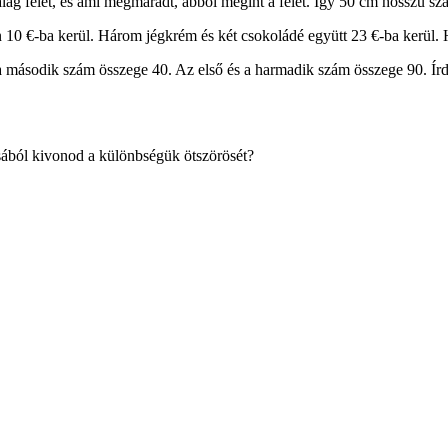
alag felét, és ami megmaradt, abból
megint a felét. Így 50
cm hosszú sza
n 10
€-ba kerül. Három jégkrém és két
csokoládé együtt 23
€-ba kerül.
a második szám összege 40. Az első
és a harmadik szám összege 90. Írd
sából kivonod a különbségük
ötszörösét?