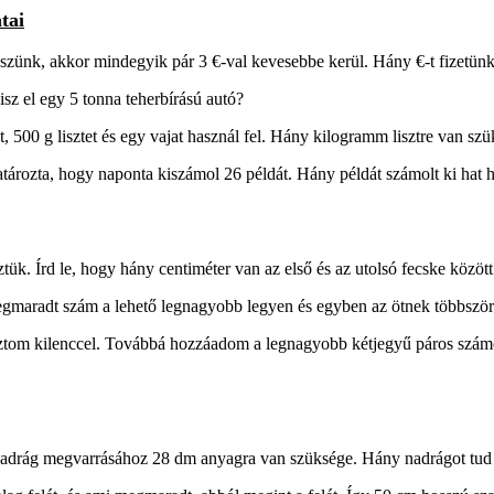
tai
veszünk, akkor mindegyik pár 3
€-val
kevesebbe kerül. Hány €-t fizetünk
isz el egy 5 tonna teherbírású autó?
t, 500
g lisztet és egy vajat használ fel.
Hány kilogramm lisztre van szük
atározta, hogy naponta kiszámol 26
példát. Hány példát számolt ki hat
ztük. Írd le, hogy hány centiméter van
az első és az utolsó fecske között
egmaradt szám a lehető legnagyobb
legyen és egyben az ötnek többszörö
ztom kilenccel. Továbbá hozzáadom
a legnagyobb kétjegyű páros szám
nadrág megvarrásához 28
dm anyagra
van szüksége. Hány nadrágot tud