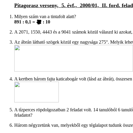
Pitagorasz verseny, 5. évf., 2000/01, II. ford. felad
Milyen szám van a tintafolt alatt?
891 : 0,1 =
: 10
A 2071, 1550, 4443 és a 9041 számok közül válaszd ki azokat,
Az ábrán látható szögek közül egy nagysága 275°. Melyik lehe
A kertben három fajta katicabogár volt (lásd az ábrát), összese
A tízperces röpdolgozatban 2 feladat volt. 14 tanulóból 6 tanu
feladatot?
Három négyzetünk van, melyekből egy téglalapot tudunk összer