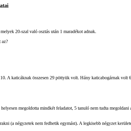
atai
 melyek 20-szal való osztás után 1 maradékot adnak.
t az?
n 10. A katicáknak összesen 29 pöttyük volt. Hány katicabogárnak volt 6
ló helyesen megoldotta mindkét feladatot, 5 tanuló nem tudta megoldani
akni (a négyzetek nem fedhetik egymást). A legkisebb négyzet kerüle