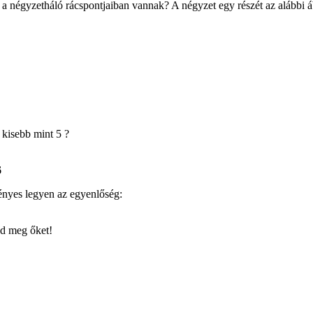
 a négyzetháló rácspontjaiban vannak? A négyzet egy részét az alábbi áb
kisebb mint 5 ?
6
ényes legyen az egyenlőség:
zd meg őket!