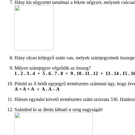
Hány kis négyzetet tartalmaz a fekete négyzet, melynek csúcsai
Hány olyan kétjegyű szám van, melyek számjegyeinek összege 
Milyen számjegyre végződik az összeg?
1 . 2 . 3 . 4 + 5 . 6 . 7 . 8 + 9 . 10 . 11 . 12 + 13 . 14 . 15 . 1
Pótold az A betűt egyjegyű természetes számmal úgy, hogy érv
A + A + A = A . A – A
Három egymást követő természetes szám szorzata 336. Határo
Számítsd ki az ábrán látható α szög nagyságát!