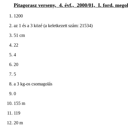
Pitagorasz verseny, 4. évf., 2000/01, I. ford. mego
1200
az 1 és a 3 közé (a keletkezett szám: 21534)
51 cm
22
4
20
5
a 3 kg-os csomagolás
0
155 m
119
20 m