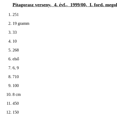
Pitagorasz verseny, 4. évf., 1999/00, I. ford. mego
251
19 gramm
33
10
268
első
6, 9
710
100
8 cm
450
150