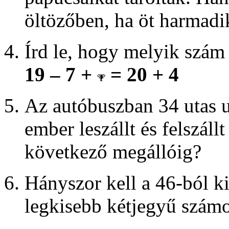
öltözőben, ha öt harmadi
Írd le, hogy melyik szám
1
9 – 7 +
= 20 + 4
Az autóbuszban 34 utas u
ember leszállt és felszál
következő megállóig?
Hányszor kell a 46-ból k
legkisebb kétjegyű szám