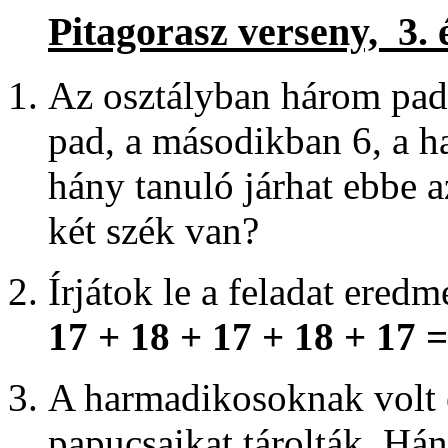
Pitagorasz verseny, 3. é
Az osztályban három pad
pad, a másodikban 6, a 
hány tanuló járhat ebbe 
két szék van?
Írjátok le a feladat eredm
17 + 18 + 17 + 18 + 17 =
A harmadikosoknak volt e
papucsaikat tárolták. Há