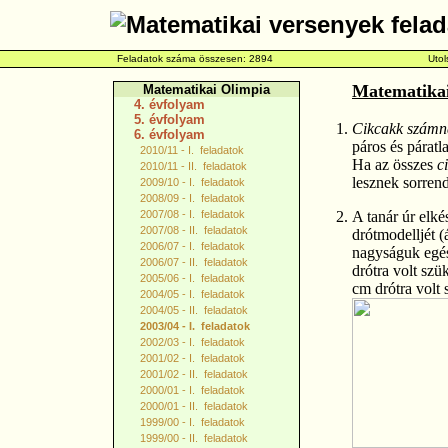
Feladatok száma összesen: 2894
Utol
Matematikai 
Matematikai Olimpia
4. évfolyam
5. évfolyam
Cikcakk számn
6. évfolyam
páros és párat
2010/11 - I. feladatok
Ha az összes
c
2010/11 - II. feladatok
lesznek sorrend
2009/10 - I. feladatok
2008/09 - I. feladatok
2007/08 - I. feladatok
A tanár úr elké
2007/08 - II. feladatok
drótmodelljét 
2006/07 - I. feladatok
nagyságuk egés
2006/07 - II. feladatok
drótra volt sz
2005/06 - I. feladatok
cm drótra volt 
2004/05 - I. feladatok
2004/05 - II. feladatok
2003/04 - I. feladatok
2002/03 - I. feladatok
2001/02 - I. feladatok
2001/02 - II. feladatok
2000/01 - I. feladatok
2000/01 - II. feladatok
1999/00 - I. feladatok
1999/00 - II. feladatok