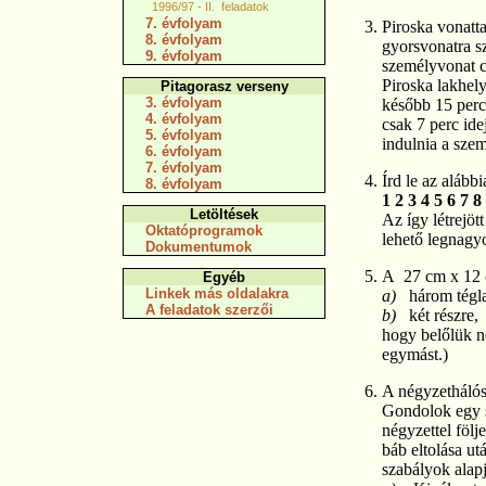
1996/97 - II. feladatok
7. évfolyam
Piroska vonatt
8. évfolyam
gyorsvonatra sz
9. évfolyam
személyvonat c
Piroska lakhely
Pitagorasz verseny
3. évfolyam
később 15 perc
4. évfolyam
csak 7 perc id
5. évfolyam
indulnia a sze
6. évfolyam
7. évfolyam
Írd le az alább
8. évfolyam
1 2 3 4 5 6 7 8
Letöltések
Az így létrejö
Oktatóprogramok
lehető legnagy
Dokumentumok
A 27 cm x 12 c
Egyéb
Linkek más oldalakra
a)
három tégl
A feladatok szerzői
b)
két részre,
hogy belőlük n
egymást.)
A négyzethálós
Gondolok egy s
négyzettel föl
báb eltolása ut
szabályok alapj