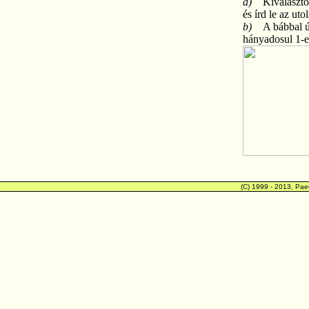
a)
Kiválaszto
és írd le az ut
b)
A bábbal ú
hányadosul 1-e
(C) 1999 - 2013, Pae